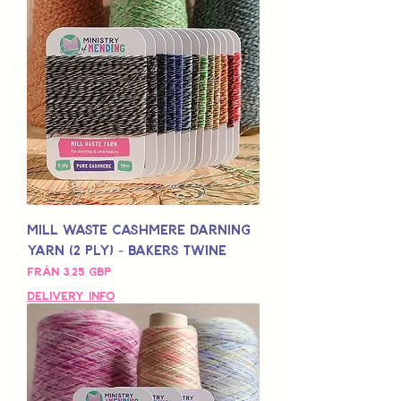
Mill Waste Cashmere Darning
Yarn (2 Ply) - Bakers Twine
Reapris
Från
3,25 GBP
Delivery Info