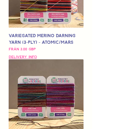
Variegated Merino Darning
Yarn (3-Ply) - Atomic/Mars
Reapris
Från
3,00 GBP
Delivery Info