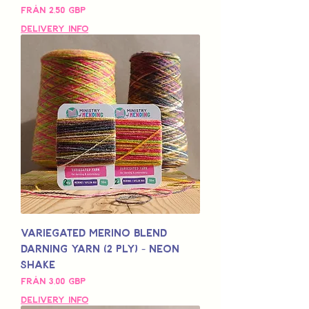
Reapris
Från
2,50 GBP
Delivery Info
Variegated Merino Blend
Darning Yarn (2 Ply) - Neon
Shake
Reapris
Från
3,00 GBP
Delivery Info