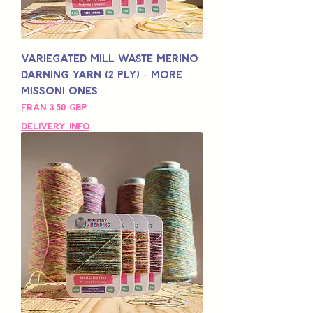
Variegated Mill Waste Merino
Darning Yarn (2 Ply) - More
Missoni Ones
Reapris
Från
3,50 GBP
Delivery Info