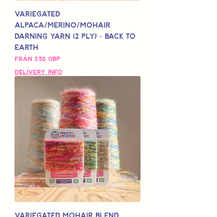
Variegated
Alpaca/Merino/Mohair
Darning Yarn (2 Ply) - Back to
Earth
Reapris
Från
3,50 GBP
Delivery Info
Variegated Mohair Blend