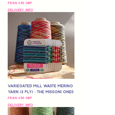
Reapris
Från
3,50 GBP
Delivery Info
Variegated Mill Waste Merino
Yarn (3 Ply) - The Missoni Ones
Reapris
Från
3,50 GBP
Delivery Info