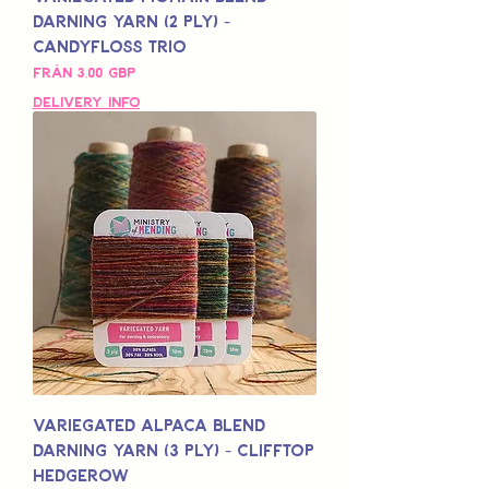
Darning Yarn (2 Ply) -
Candyfloss Trio
Reapris
Från
3,00 GBP
Delivery Info
Variegated Alpaca Blend
Darning Yarn (3 Ply) - Clifftop
Hedgerow